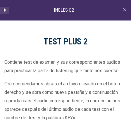
Facebook
Instagram
INGLES B2
page
page
opens
opens
Buscar
Search:
9
in
in
TEST PLUS 2
new
new
TRAINER TEST
INGLES B2
window
window
You are here:
Contiene test de examen y sus correspondientes audios
Home
Curso
INGLES B2
FIRST 1
para practicar la parte de listening que tanto nos cuesta!
FIRST 2
Os recomendamos abráis el archivo clicando en el botón
derecho y se abra cómo nueva pestaña y a continuación
FIRST 5
reproduzcáis el audio correspondiente, la corrección nos
Inicio
Cursos OnLine
aparece después del último audio de cada test con el
TEST PLUS 2
nombre del test y la palabra «KEY».
SUCCESSFUL 10