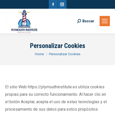
Facebook
Instagram
page
page
opens
opens
Buscar
Search:
in
in
new
new
Personalizar Cookies
window
window
You are here:
Home
Personalizar Cookies
El sitio Web https://plymouthinstitute.es utiliza cookies
propias para su correcto funcionamiento. Al hacer clic en
el botón Aceptar, acepta el uso de estas tecnologías y el
procesamiento de sus datos para estos propósitos.