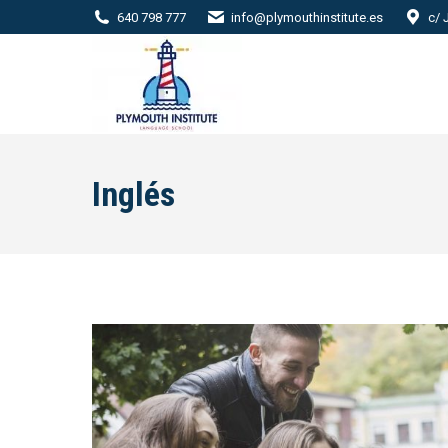
640 798 777
info@plymouthinstitute.es
c/ 
Inglés