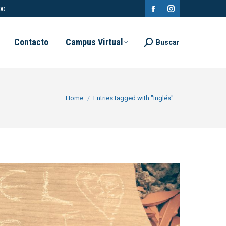
00
Facebook
Instagram
page
page
Contacto
Campus Virtual
Buscar
Search:
opens
opens
in
in
new
new
You are here:
Home
Entries tagged with "Inglés"
window
window